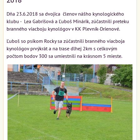
2018
Dňa 23.6.2018 sa dvojica členov nášho kynologického
klubu - Lea Gabrišová a Ľuboš Minárik, zúčastnili preteku
branného viacboju kynológov v KK Plevník-Drienové.
Ľuboš so psíkom Rocky sa zúčastnili branného viacboja
kynológov prvýkrát a na trase dlhej 2km s celkovým
počtom bodov 300 sa umiestnili na krásnom 5 mieste.