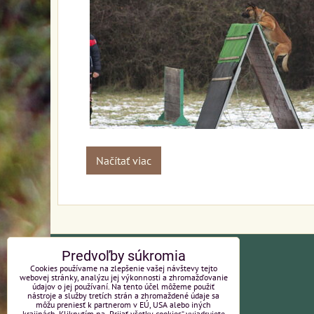
Načítať viac
Predvoľby súkromia
KONTAKT
Cookies používame na zlepšenie vašej návštevy tejto
webovej stránky, analýzu jej výkonnosti a zhromažďovanie
údajov o jej používaní. Na tento účel môžeme použiť
Kynologický klub EXCEL
nástroje a služby tretích strán a zhromaždené údaje sa
môžu preniesť k partnerom v EÚ, USA alebo iných
krajinách. Kliknutím na „Prijať všetky cookies“ vyjadrujete