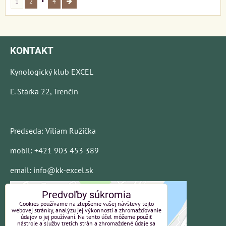
1
2
4
KONTAKT
Kynologický klub EXCEL
Ľ. Stárka 22, Trenčín
Predseda: Viliam Ružička
mobil: +421 903 453 389
email: info@kk-excel.sk
Predvoľby súkromia
Cookies používame na zlepšenie vašej návštevy tejto
webovej stránky, analýzu jej výkonnosti a zhromažďovanie
údajov o jej používaní. Na tento účel môžeme použiť
nástroje a služby tretích strán a zhromaždené údaje sa