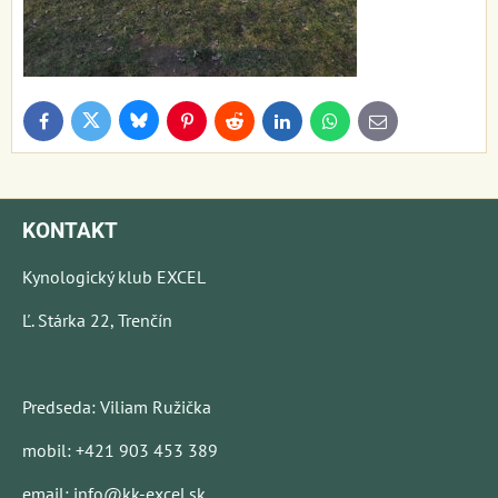
Bluesky
Twitter
Facebook
Pinterest
Reddit
LinkedIn
WhatsApp
E-
mail
KONTAKT
Kynologický klub EXCEL
Ľ. Stárka 22, Trenčín
Predseda: Viliam Ružička
mobil: +421 903 453 389
email: info@kk-excel.sk