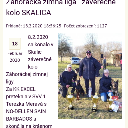
Záhorácká zimná liga - záverečné
kolo SKALICA
Pridané: 18.2.2020 18:56:25
Počet zobrazení: 1127
8.2.2020
18
sa konalo v
Skalici
Február
záverečné
2020
kolo
Záhoráckej zimnej
ligy.
Za KK EXCEL
pretekala v SVV 1
Terezka Meravá s
NO-DELLEN SAIN
BARBADOS a
skončila na krásnom