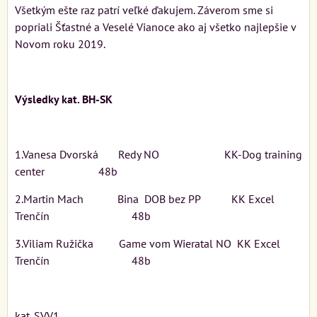
Všetkým ešte raz patrí veľké ďakujem. Záverom sme si
popriali Šťastné a Veselé Vianoce ako aj všetko najlepšie v
Novom roku 2019.
Výsledky kat. BH-SK
1.Vanesa Dvorská Redy NO KK-Dog training
center 48b
2.Martin Mach Bina DOB bez PP KK Excel
Trenčín 48b
3.Viliam Ružička Game vom Wieratal NO KK Excel
Trenčín 48b
kat. SVV1