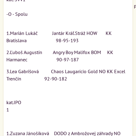
-O - Spolu
1.Marián Lukáč Jantár Kráľ.Stráž HOW KK
Bratislava 98-95-193
2.Ľuboš Augustín Angry Boy Malifox BOM KK
Harmanec 90-97-187
3.Lea Gabrišová Chaos Laugarício Gold NO KK Excel
Trenčín 92-90-182
kat.IPO
1
1.Zuzana Jánošíková DODO z Ambrožovej záhrady NO