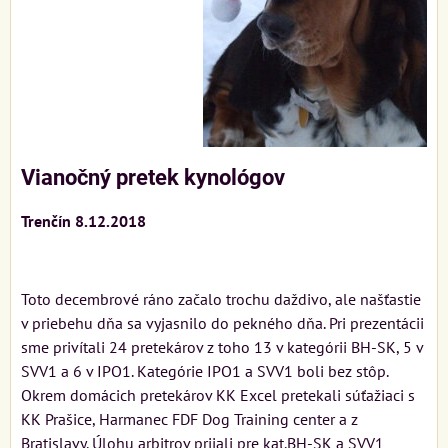
Vianočný pretek kynológov
Trenčín 8.12.2018
Toto decembrové ráno začalo trochu daždivo, ale našťastie
v priebehu dňa sa vyjasnilo do pekného dňa. Pri prezentácii
sme privítali 24 pretekárov z toho 13 v kategórii BH-SK, 5 v
SVV1 a 6 v IPO1. Kategórie IPO1 a SVV1 boli bez stôp.
Okrem domácich pretekárov KK Excel pretekali súťažiaci s
KK Prašice, Harmanec FDF Dog Training center a z
Bratislavy. Úlohu arbitrov prijali pre kat.BH-SK a SVV1