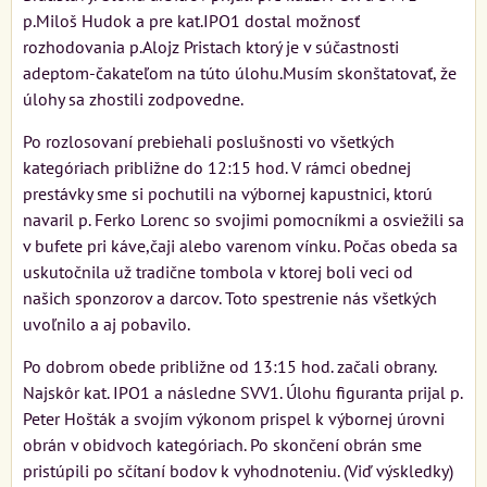
p.Miloš Hudok a pre kat.IPO1 dostal možnosť
rozhodovania p.Alojz Pristach ktorý je v súčastnosti
adeptom-čakateľom na túto úlohu.Musím skonštatovať, že
úlohy sa zhostili zodpovedne.
Po rozlosovaní prebiehali poslušnosti vo všetkých
kategóriach približne do 12:15 hod. V rámci obednej
prestávky sme si pochutili na výbornej kapustnici, ktorú
navaril p. Ferko Lorenc so svojimi pomocníkmi a osviežili sa
v bufete pri káve,čaji alebo varenom vínku. Počas obeda sa
uskutočnila už tradične tombola v ktorej boli veci od
našich sponzorov a darcov. Toto spestrenie nás všetkých
uvoľnilo a aj pobavilo.
Po dobrom obede približne od 13:15 hod. začali obrany.
Najskôr kat. IPO1 a následne SVV1. Úlohu figuranta prijal p.
Peter Hošták a svojím výkonom prispel k výbornej úrovni
obrán v obidvoch kategóriach. Po skončení obrán sme
pristúpili po sčítaní bodov k vyhodnoteniu. (Viď výskledky)