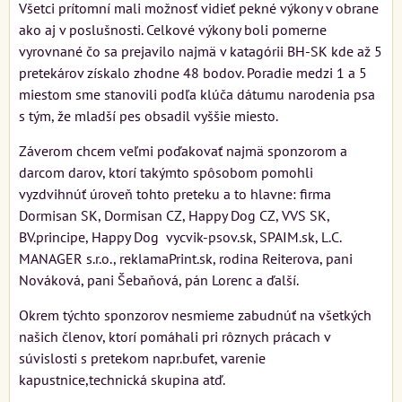
Všetci prítomní mali možnosť vidieť pekné výkony v obrane
ako aj v poslušnosti. Celkové výkony boli pomerne
vyrovnané čo sa prejavilo najmä v katagórii BH-SK kde až 5
pretekárov získalo zhodne 48 bodov. Poradie medzi 1 a 5
miestom sme stanovili podľa klúča dátumu narodenia psa
s tým, že mladší pes obsadil vyššie miesto.
Záverom chcem veľmi poďakovať najmä sponzorom a
darcom darov, ktorí takýmto spôsobom pomohli
vyzdvihnúť úroveň tohto preteku a to hlavne: firma
Dormisan SK, Dormisan CZ, Happy Dog CZ, VVS SK,
BV.principe, Happy Dog vycvik-psov.sk, SPAIM.sk, L.C.
MANAGER s.r.o., reklamaPrint.sk, rodina Reiterova, pani
Nováková, pani Šebaňová, pán Lorenc a ďalší.
Okrem týchto sponzorov nesmieme zabudnúť na všetkých
našich členov, ktorí pomáhali pri rôznych prácach v
súvislosti s pretekom napr.bufet, varenie
kapustnice,technická skupina atď.