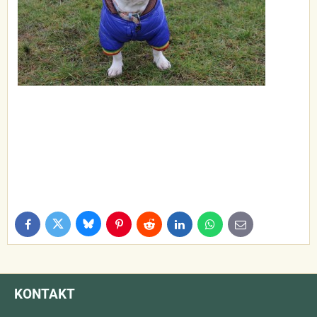
Bluesky
Twitter
Facebook
Pinterest
Reddit
LinkedIn
WhatsApp
E-
mail
KONTAKT