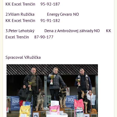
KK Excel Trenčín 95-92-187
2.Viliam Ružička Energy Cevaro NO
KK Excel Trenčín 91-91-182
3.Peter Lehotský Dena z Ambrožovej záhrady NO KK
Excel Trenčín 87-90-177
Spracoval V.Ružička