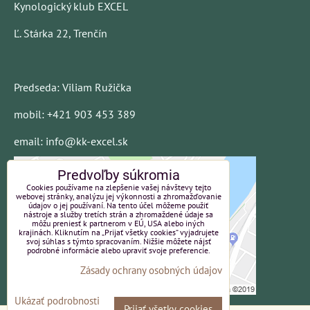
Kynologický klub EXCEL
Ľ. Stárka 22, Trenčín
Predseda: Viliam Ružička
mobil: +421 903 453 389
email: info@kk-excel.sk
Predvoľby súkromia
Cookies používame na zlepšenie vašej návštevy tejto
webovej stránky, analýzu jej výkonnosti a zhromažďovanie
údajov o jej používaní. Na tento účel môžeme použiť
nástroje a služby tretích strán a zhromaždené údaje sa
môžu preniesť k partnerom v EÚ, USA alebo iných
krajinách. Kliknutím na „Prijať všetky cookies“ vyjadrujete
svoj súhlas s týmto spracovaním. Nižšie môžete nájsť
podrobné informácie alebo upraviť svoje preferencie.
Zásady ochrany osobných údajov
Ukázať podrobnosti
Prijať všetky cookies