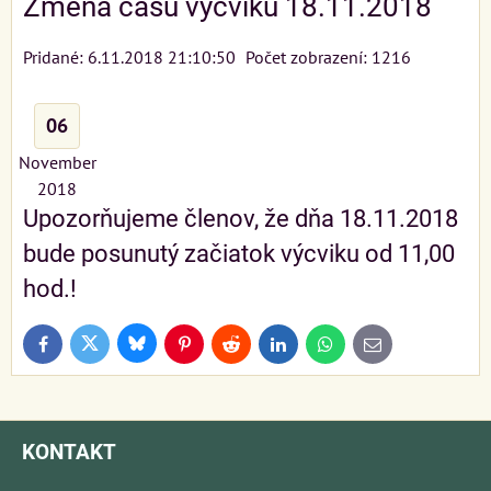
Zmena času výcviku 18.11.2018
Pridané: 6.11.2018 21:10:50
Počet zobrazení: 1216
06
November
2018
Upozorňujeme členov, že dňa 18.11.2018
bude posunutý začiatok výcviku od 11,00
hod.!
Bluesky
Twitter
Facebook
Pinterest
Reddit
LinkedIn
WhatsApp
E-
mail
KONTAKT