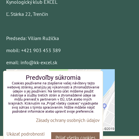
Kynologický klub EXCEL
Ľ. Stárka 22, Trenčín
Predseda: Viliam Ružička
mobil: +421 903 453 389
email: info@kk-excel.sk
Predvoľby súkromia
Cookies používame na zlepšenie vašej návštevy tejto
webovej stránky, analýzu jej výkonnosti a zhromažďovanie
údajov o jej používaní. Na tento účel môžeme použiť
nástroje a služby tretích strán a zhromaždené údaje sa
môžu preniesť k partnerom v EÚ, USA alebo iných
krajinách. Kliknutím na „Prijať všetky cookies“ vyjadrujete
svoj súhlas s týmto spracovaním. Nižšie môžete nájsť
podrobné informácie alebo upraviť svoje preferencie.
Zásady ochrany osobných údajov
Ukázať podrobnosti
Prijať všetky cookies