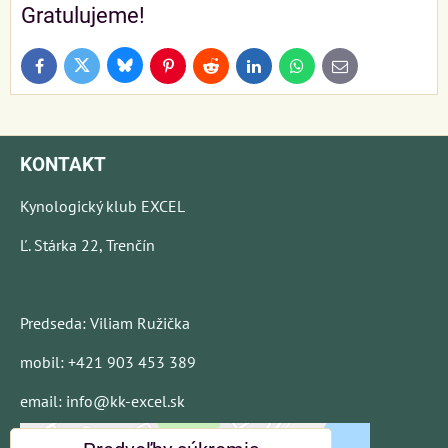
Gratulujeme!
Bluesky
Twitter
Facebook
Pinterest
Reddit
LinkedIn
WhatsApp
E-
mail
KONTAKT
Kynologický klub EXCEL
Ľ. Stárka 22, Trenčín
Predseda: Viliam Ružička
mobil: +421 903 453 389
email: info@kk-excel.sk