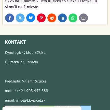
SVV3 na 3. mieste. Viliem Ružička so sučkou Erotika Eli
skončil na 2. mieste.
Bluesky
Twitter
Facebook
Pinterest
Reddit
LinkedIn
WhatsApp
E-
mail
KONTAKT
Kynologický klub EXCEL
Ľ. Stárka 22, Trenčín
Predseda: Viliam Ružička
mobil: +421 903 453 389
email: info@kk-excel.sk