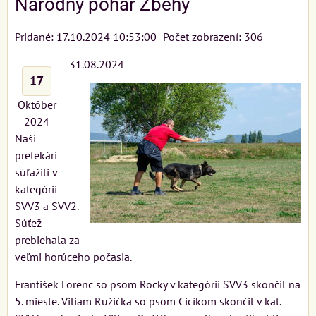
Národný pohár Zbehy
Pridané: 17.10.2024 10:53:00
Počet zobrazení: 306
31.08.2024
17
Október
2024
Naši
pretekári
súťažili v
kategórii
SVV3 a SVV2.
Súťež
prebiehala za
veľmi horúceho počasia.
František Lorenc so psom Rocky v kategórii SVV3 skončil na
5. mieste. Viliam Ružička so psom Cicíkom skončil v kat.