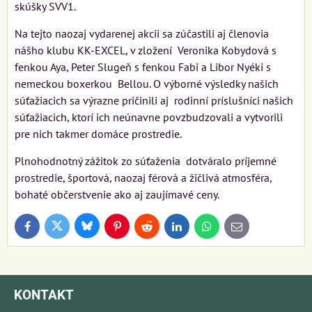
skúšky SVV1.
Na tejto naozaj vydarenej akcii sa zúčastili aj členovia
nášho klubu KK-EXCEL, v zložení Veronika Kobydová s
fenkou Aya, Peter Slugeň s fenkou Fabi a Libor Nyéki s
nemeckou boxerkou Bellou. O výborné výsledky našich
súťažiacich sa výrazne pričinili aj rodinní príslušníci našich
súťažiacich, ktorí ich neúnavne povzbudzovali a vytvorili
pre nich takmer domáce prostredie.
Plnohodnotný zážitok zo súťaženia dotváralo príjemné
prostredie, športová, naozaj férová a žičlivá atmosféra,
bohaté občerstvenie ako aj zaujímavé ceny.
Bluesky
Twitter
Facebook
Pinterest
Reddit
LinkedIn
WhatsApp
E-
mail
KONTAKT