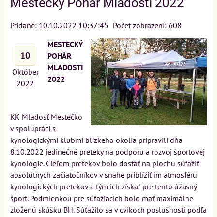
Mestecký Pohár Mladosti 2022
Pridané: 10.10.2022 10:37:45
Počet zobrazení: 608
MESTECKÝ
10
POHÁR
MLADOSTI
Október
2022
2022
KK Mladosť Mestečko
v spolupráci s
kynologickými klubmi blízkeho okolia pripravili dňa
8.10.2022 jedinečné preteky na podporu a rozvoj športovej
kynológie. Cieľom pretekov bolo dostať na plochu súťažiť
absolútnych začiatočníkov v snahe priblížiť im atmosféru
kynologických pretekov a tým ich získať pre tento úžasný
šport. Podmienkou pre súťažiacich bolo mať maximálne
zloženú skúšku BH. Súťažilo sa v cvikoch poslušnosti podľa