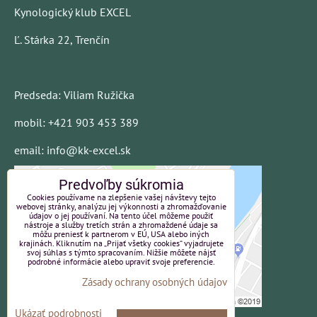
Kynologický klub EXCEL
Ľ. Stárka 22, Trenčín
Predseda: Viliam Ružička
mobil: +421 903 453 389
email: info@kk-excel.sk
Predvoľby súkromia
Cookies používame na zlepšenie vašej návštevy tejto
webovej stránky, analýzu jej výkonnosti a zhromažďovanie
údajov o jej používaní. Na tento účel môžeme použiť
nástroje a služby tretích strán a zhromaždené údaje sa
môžu preniesť k partnerom v EÚ, USA alebo iných
krajinách. Kliknutím na „Prijať všetky cookies“ vyjadrujete
svoj súhlas s týmto spracovaním. Nižšie môžete nájsť
podrobné informácie alebo upraviť svoje preferencie.
Zásady ochrany osobných údajov
Ukázať podrobnosti