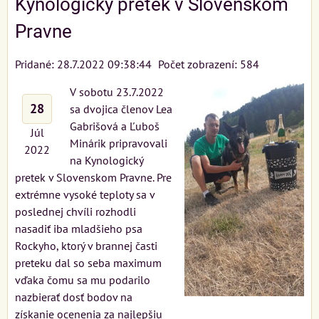
Kynologický pretek v Slovenskom
Pravne
Pridané: 28.7.2022 09:38:44
Počet zobrazení: 584
V sobotu 23.7.2022
28
sa dvojica členov Lea
Gabrišová a Ľuboš
Júl
Minárik pripravovali
2022
na Kynologický
pretek v Slovenskom Pravne. Pre
extrémne vysoké teploty sa v
poslednej chvíli rozhodli
nasadiť iba mladšieho psa
Rockyho, ktorý v brannej časti
preteku dal so seba maximum
vďaka čomu sa mu podarilo
nazbierať dosť bodov na
získanie ocenenia za najlepšiu