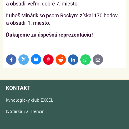
a obsadil veľmi dobré 7. miesto.
Ľuboš Minárik so psom Rockym získal 170 bodov
a obsadil 1. miesto.
Ďakujeme za úspešnú reprezentáciu !
Bluesky
Twitter
Facebook
Pinterest
Reddit
LinkedIn
WhatsApp
E-
mail
KONTAKT
Kynologický klub EXCEL
Ľ. Stárka 22, Trenčín