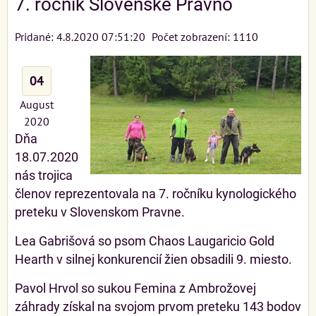
7. ročník Slovenské Pravno
Pridané: 4.8.2020 07:51:20
Počet zobrazení: 1110
04
August
2020
Dňa
18.07.2020
nás trojica
členov reprezentovala na 7. ročníku kynologického
preteku v Slovenskom Pravne.
Lea Gabrišová so psom Chaos Laugaricio Gold
Hearth v silnej konkurencií žien obsadili 9. miesto.
Pavol Hrvol so sukou Femina z Ambrožovej
záhrady získal na svojom prvom preteku 143 bodov