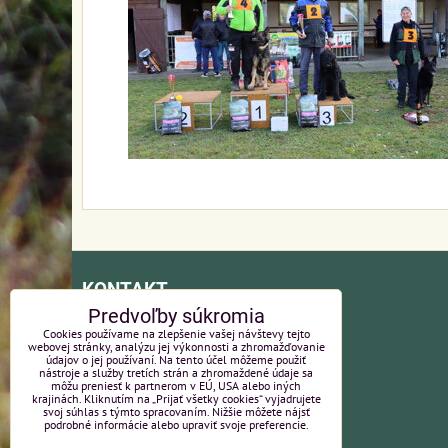
KONTAKT
Predvoľby súkromia
Kynologický klub EXCEL
Cookies používame na zlepšenie vašej návštevy tejto
webovej stránky, analýzu jej výkonnosti a zhromažďovanie
údajov o jej používaní. Na tento účel môžeme použiť
Ľ. Stárka 22, Trenčín
nástroje a služby tretích strán a zhromaždené údaje sa
môžu preniesť k partnerom v EÚ, USA alebo iných
krajinách. Kliknutím na „Prijať všetky cookies“ vyjadrujete
svoj súhlas s týmto spracovaním. Nižšie môžete nájsť
podrobné informácie alebo upraviť svoje preferencie.