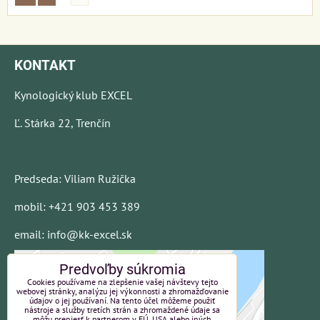
KONTAKT
Kynologický klub EXCEL
Ľ. Stárka 22, Trenčín
Predseda: Viliam Ružička
mobil: +421 903 453 389
email: info@kk-excel.sk
Predvoľby súkromia
Cookies používame na zlepšenie vašej návštevy tejto
webovej stránky, analýzu jej výkonnosti a zhromažďovanie
údajov o jej používaní. Na tento účel môžeme použiť
nástroje a služby tretích strán a zhromaždené údaje sa
môžu preniesť k partnerom v EÚ, USA alebo iných