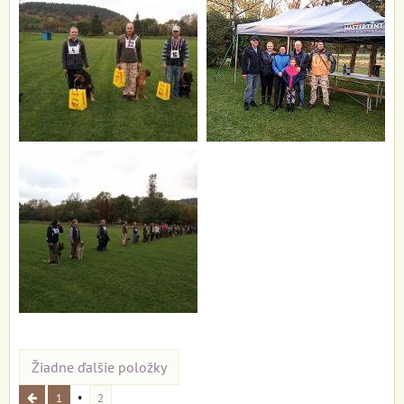
Žiadne ďalšie položky
1
2