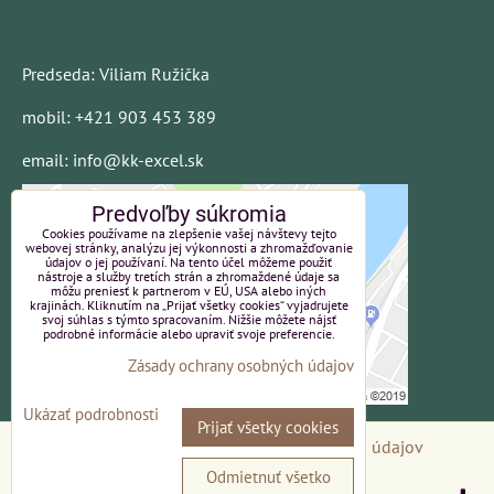
Predseda: Viliam Ružička
mobil: +421 903 453 389
email: info@kk-excel.sk
Predvoľby súkromia
Cookies používame na zlepšenie vašej návštevy tejto
webovej stránky, analýzu jej výkonnosti a zhromažďovanie
údajov o jej používaní. Na tento účel môžeme použiť
nástroje a služby tretích strán a zhromaždené údaje sa
môžu preniesť k partnerom v EÚ, USA alebo iných
krajinách. Kliknutím na „Prijať všetky cookies“ vyjadrujete
svoj súhlas s týmto spracovaním. Nižšie môžete nájsť
podrobné informácie alebo upraviť svoje preferencie.
Zásady ochrany osobných údajov
Ukázať podrobnosti
Prijať všetky cookies
Predvoľby súkromia
Zásady ochrany osobných údajov
Odmietnuť všetko